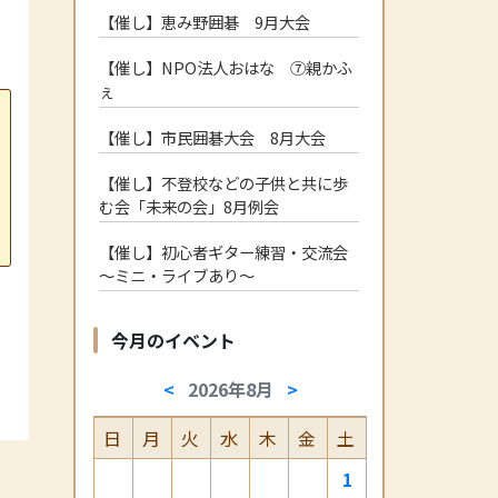
【催し】恵み野囲碁 9月大会
【催し】NPO法人おはな ⑦親かふ
ぇ
【催し】市民囲碁大会 8月大会
【催し】不登校などの子供と共に歩
む会「未来の会」8月例会
【催し】初心者ギター練習・交流会
～ミニ・ライブあり～
今月のイベント
<
2026年8月
>
日
月
火
水
木
金
土
1