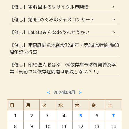
【催し】第47回本のリサイクル市開催
【催し】第9回めぐみのジャズコンサート
【催し】LaLaLaみんなdeうんどうかい
【催し】南恵庭駐屯地創設72周年・第3施設団創隊63
周年記念行事
【催し】NPO法人おはな ⑤依存症予防啓発普及事
業「刑罰では依存症問題は解決しない？！」
<
2024年9月
>
日
月
火
水
木
金
土
1
2
3
4
5
6
7
8
9
10
11
12
13
14