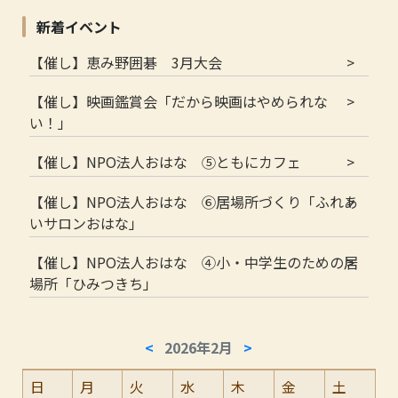
新着イベント
【催し】恵み野囲碁 3月大会
【催し】映画鑑賞会「だから映画はやめられな
い！」
【催し】NPO法人おはな ⑤ともにカフェ
【催し】NPO法人おはな ⑥居場所づくり「ふれあ
いサロンおはな」
【催し】NPO法人おはな ④小・中学生のための居
場所「ひみつきち」
<
2026年2月
>
日
月
火
水
木
金
土