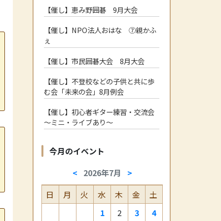
【催し】恵み野囲碁 9月大会
【催し】NPO法人おはな ⑦親かふ
ぇ
【催し】市民囲碁大会 8月大会
【催し】不登校などの子供と共に歩
む会「未来の会」8月例会
【催し】初心者ギター練習・交流会
～ミニ・ライブあり～
今月のイベント
<
2026年7月
>
日
月
火
水
木
金
土
1
2
3
4