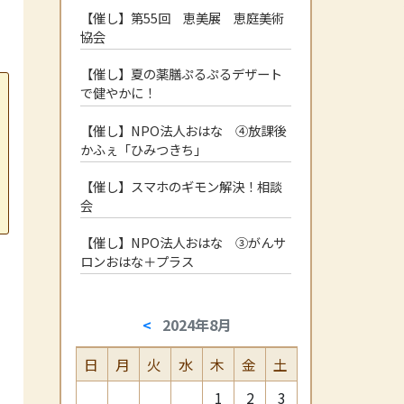
【催し】第55回 恵美展 恵庭美術
協会
【催し】夏の薬膳ぷるぷるデザート
で健やかに！
【催し】NPO法人おはな ④放課後
かふぇ「ひみつきち」
【催し】スマホのギモン解決！相談
会
【催し】NPO法人おはな ③がんサ
ロンおはな＋プラス
<
2024年8月
日
月
火
水
木
金
土
1
2
3