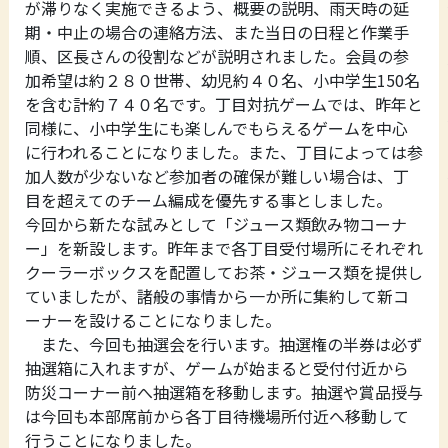
が滞りなく実施できるよう、概要の説明、雨天時の延
期・中止の場合の連絡方法、また当日の日程と作業手
順、区長さんの役割などが説明されました。会員の参
加希望は約２８０世帯、幼児約４０名、小中学生150名
を含む計約７４０名です。丁目対抗ゲームでは、昨年と
同様に、小中学生にも楽しんでもらえるゲームを中心
に行われることになりました。また、丁目によっては参
加人数が少ないなど参加者の確保が難しい場合は、丁
目を超えてのチーム編成を優先する事としました。
今回から新たな試みとして「ジュース類飲み物コーナ
ー」を新設します。昨年まで各丁目受付場所にそれぞれ
クーラーボックスを配置してお茶・ジュース類を提供し
ていましたが、諸般の事情から一か所に集約して新コ
ーナーを設けることになりました。
また、今回も抽選会を行います。抽選権の半券は必ず
抽選箱に入れますが、ゲームが始まると受付付近から
防災コーナー前へ抽選箱を移動します。抽選や賞品授与
は今回も本部席前から各丁目待機場所付近へ移動して
行うことになりました。