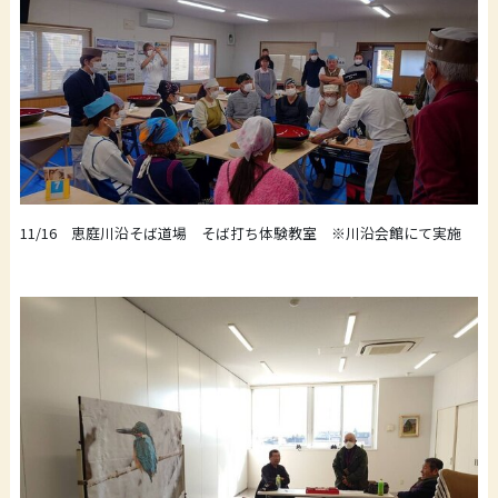
11/16 恵庭川沿そば道場 そば打ち体験教室 ※川沿会館にて実施