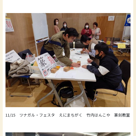
11/15 ツナガル・フェスタ えにまちがく 竹内はんこや 篆刻教室